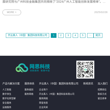
展研究院与广州科技金融集团共同揭晓了“2024广州人工智能创新发展榜单”。网
思科技凭借其在人工智能领域的卓越成就，三度荣登该榜单，并荣获“最具市场价
值企业”称号，充分展现其在人工智能创新应用场景中的示范引领作用。图为网思
MORE >
2025/02/28
科技荣获“最具市
开云真人（中国）集团科技有限公司
1
2
3
4
5
···
尾页
产品与解决方案
服务体系
开云真人（中国）集团科技有限公司
新闻资讯
加入我们
人工智能
服务级别
企业简介
招聘岗位
数字孪生
服务网络
开云真人（中国）集团科技有限公司
联系方式
数字化转型解
服务网络
留言表单
安全服务
荣誉资质
运维服务
企业风采