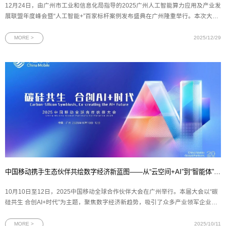
12月24日，由广州市工业和信息化局指导的2025广州人工智能算力应用及产业发
展联盟年度峰会暨“人工智能+”百家标杆案例发布盛典在广州隆重举行。本次大会
以“融合赋能 聚势突破”为主题，旨在推动广州人工智能产业的高质量发展，为行
业交流与合作搭建重要平台。网思科技荣膺广州市第三批“人工智能+”典型案例及
MORE >
2025/12/29
入选「百家案
中国移动携手生态伙伴共绘数字经济新蓝图——从“云空间+AI”到“智能体”，再到“数盾”可信流通
10月10日至12日，2025中国移动全球合作伙伴大会在广州举行。本届大会以“碳
硅共生 合创AI+时代”为主题，聚焦数字经济新趋势，吸引了众多产业领军企业与
技术创新者的参与。作为中国移动在数字生活与数据要素领域的重要创新主体，
中移互联网有限公司连续发布多项战略合作与产品成果——中国移动云盘携手新
MORE >
2025/10/11