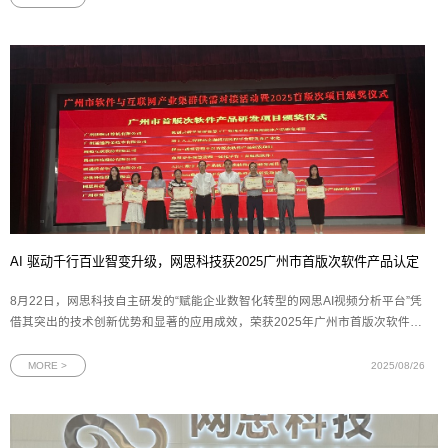
浪微博发布“云空间
AI 驱动千行百业智变升级，网思科技获2025广州市首版次软件产品认定
8月22日，网思科技自主研发的“赋能企业数智化转型的网思AI视频分析平台”凭
借其突出的技术创新优势和显著的应用成效，荣获2025年广州市首版次软件产
品认定。这一殊荣不仅是对网思科技技术创新能力的高度认可，更是对网思科
技多年来坚持自主研发、深耕数智化领域的有力见证。图为网思科技代表（右
MORE >
2025/08/26
二）上台领奖广州市工业和信