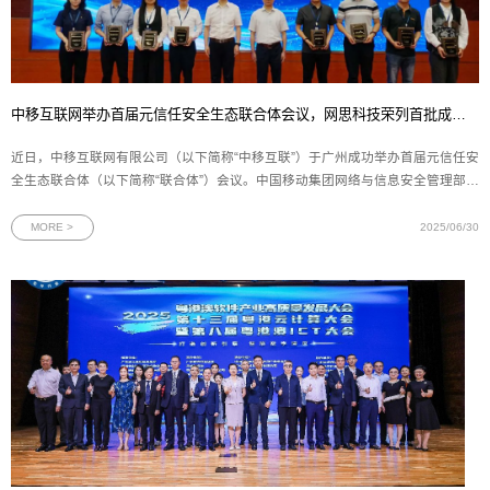
中移互联网举办首届元信任安全生态联合体会议，网思科技荣列首批成员单位
近日，中移互联网有限公司（以下简称“中移互联”）于广州成功举办首届元信任安
全生态联合体（以下简称“联合体”）会议。中国移动集团网络与信息安全管理部、
政企事业部以及广东移动等12家省公司、5家专业公司的领导及业务骨干，16家
网络安全领域联合体成员单位代表齐聚羊城，围绕科技创新、产品融合、生态共
MORE >
2025/06/30
建等关键议题展