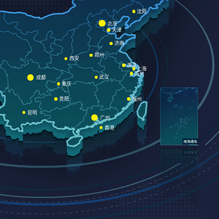
沈阳
北京
天津
济南
郑州
西安
南京
上海
苏州
武汉
成都
重庆
贵阳
福州
昆明
广州
香港