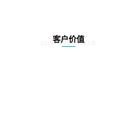
客户价值
CUSTOMER VALUE
01
显著提高业务处理速度，通过精准的数据分析和挖掘，发现潜在的风险点和异
常交易，确保业务的准确性和合规性。
02
客户能够降低运营成本，减少风险暴露，提升企业的竞
争力和稳健性。
03
客户依靠数据驱动的决策支持，制定更有效的业务策略和风险管理方案。