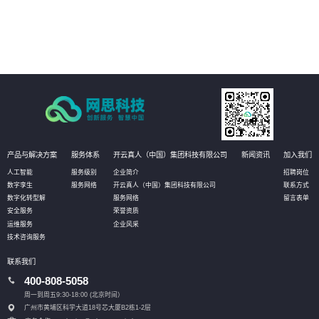
04
通过深度挖掘业务数据，AI技术可以发现新的业务模式和增长点，为客户创造
更多的商业价值。
产品与解决方案
服务体系
开云真人（中国）集团科技有限公司
新闻资讯
加入我们
人工智能
服务级别
企业简介
招聘岗位
数字孪生
服务网络
开云真人（中国）集团科技有限公司
联系方式
数字化转型解
服务网络
留言表单
安全服务
荣誉资质
运维服务
企业风采
技术咨询服务
联系我们
400-808-5058
周一到周五9:30-18:00 (北京时间）
广州市黄埔区科学大道18号芯大厦B2栋1-2层