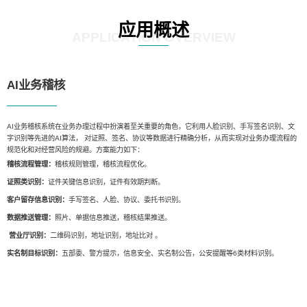
应用概述
APPLICATION OVERVIEW
AI业务稽核
AI业务稽核系统在业务办理过程中扮演着至关重要的角色，它利用人脸识别、手写签名识别、文
字识别等先进的AI算法， 对证照、签名、协议等数据进行精确分析，从而实现对业务办理流程的
规范化和对经营风险的规避。方案能力如下：
稽核流程管理：
稽核规则管理，稽核流程优化。
证照类识别：
证件关键信息识别，证件有效期判断。
客户留存信息识别：
手写签名、人脸、协议、委托书识别。
数据推送管理：
照片、单据信息推送，稽核结果推送。
营业厅识别：
二维码识别，地址识别，地址比对 。
实名制目标识别：
五部委、警方提示，信息安全、实名制公告，公安提醒等6类材料识别。