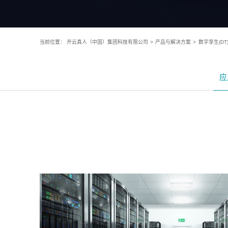
当前位置：
开云真人（中国）集团科技有限公司
>
产品与解决方案
>
数字孪生(D
应