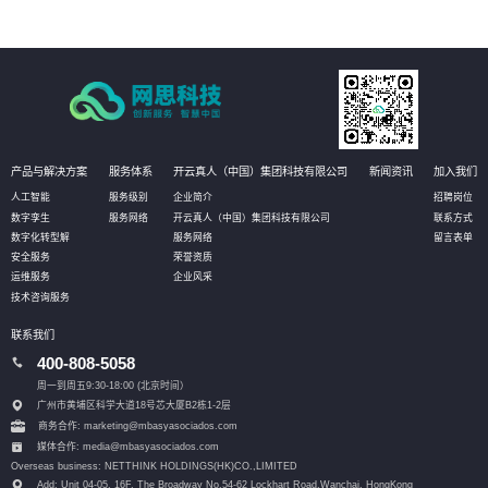
产品与解决方案
服务体系
开云真人（中国）集团科技有限公司
新闻资讯
加入我们
人工智能
服务级别
企业简介
招聘岗位
数字孪生
服务网络
开云真人（中国）集团科技有限公司
联系方式
数字化转型解
服务网络
留言表单
安全服务
荣誉资质
运维服务
企业风采
技术咨询服务
联系我们
400-808-5058
周一到周五9:30-18:00 (北京时间）
广州市黄埔区科学大道18号芯大厦B2栋1-2层
商务合作: marketing@mbasyasociados.com
媒体合作: media@mbasyasociados.com
Overseas business: NETTHINK HOLDINGS(HK)CO.,LIMITED
Add: Unit 04-05, 16F, The Broadway No.54-62 Lockhart Road,
Wanchai, HongKong