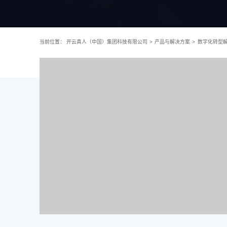
当前位置：
开云真人（中国）集团科技有限公司
>
产品与解决方案
>
数字化转型