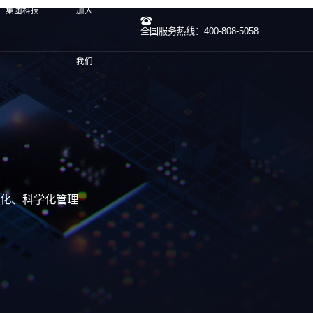
）集团科技
加入
全国服务热线：400-808-5058
我们
化、科学化管理