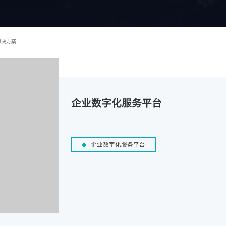
解决方案
企业数字化服务平台
企业数字化服务平台