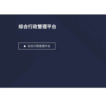
综合行政管理平台
综合行政管理平台