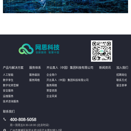
产品与解决方案
服务体系
开云真人（中国）集团科技有限公司
新闻资讯
加入我们
人工智能
服务级别
企业简介
招聘岗位
数字孪生
服务网络
开云真人（中国）集团科技有限公司
联系方式
数字化转型解
服务网络
留言表单
安全服务
荣誉资质
运维服务
企业风采
技术咨询服务
联系我们
400-808-5058
周一到周五9:30-18:00 (北京时间）
广州市黄埔区科学大道18号芯大厦B2栋1-2层