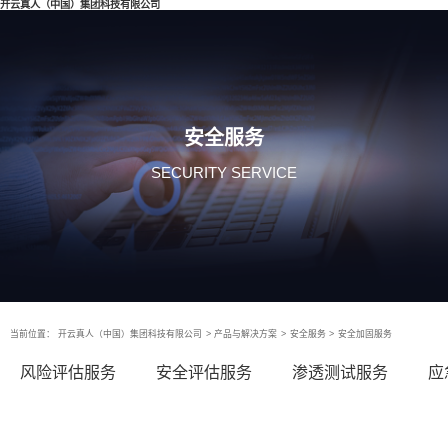
开云真人（中国）集团科技有限公司
安全服务
SECURITY SERVICE
当前位置：
开云真人（中国）集团科技有限公司
>
产品与解决方案
>
安全服务
>
安全加固服务
风险评估服务
安全评估服务
渗透测试服务
应