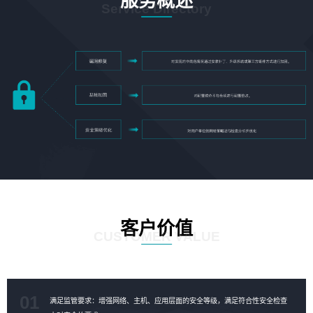
服务概述
Service Directory
客户价值
CUSTOMER VALUE
01
满足监管要求：增强网络、主机、应用层面的安全等级，满足符合性安全检查