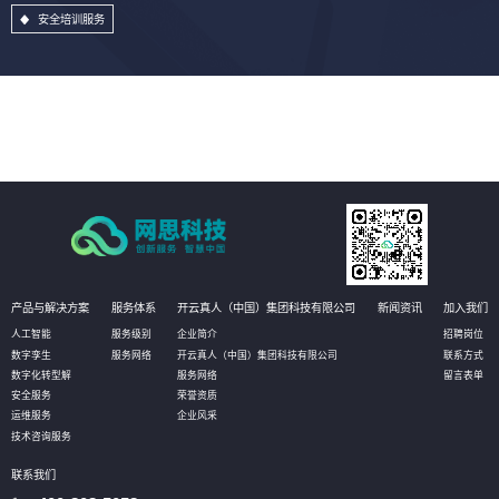
安全培训服务
产品与解决方案
服务体系
开云真人（中国）集团科技有限公司
新闻资讯
加入我们
人工智能
服务级别
企业简介
招聘岗位
数字孪生
服务网络
开云真人（中国）集团科技有限公司
联系方式
数字化转型解
服务网络
留言表单
安全服务
荣誉资质
运维服务
企业风采
技术咨询服务
联系我们