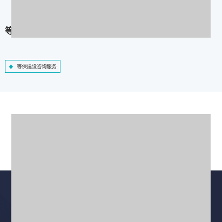
等保建设咨询服务
等保建设咨询服务