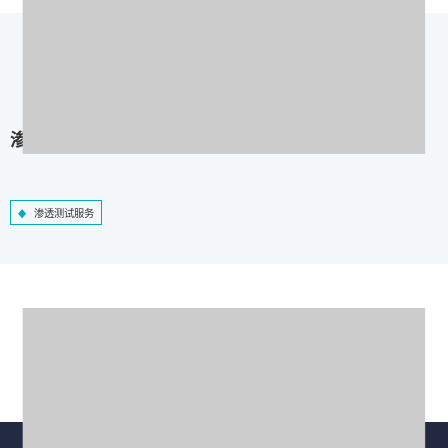
渗透测试服务
渗透测试服务