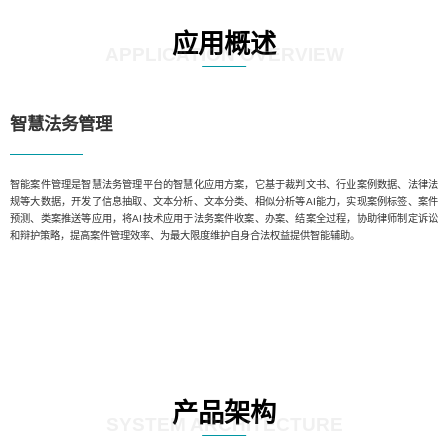
应用概述
APPLICATION OVERVIEW
智慧法务管理
智能案件管理是智慧法务管理平台的智慧化应用方案，它基于裁判文书、行业案例数据、法律法
规等大数据，开发了信息抽取、文本分析、文本分类、相似分析等AI能力，实现案例标签、案件
预测、类案推送等应用，将AI技术应用于法务案件收案、办案、结案全过程，协助律师制定诉讼
和辩护策略，提高案件管理效率、为最大限度维护自身合法权益提供智能辅助。
产品架构
SYSTEM ARCHITECTURE