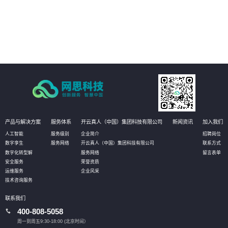
品课程等全面普法管理，激发员工学法守法用法意识，提高员工参与度，推动
依法治企
05
强化作业流程分析，落实责任主体，促使法务管理规范、标准、流程的有效实
施，将法务控制前置，以全面提升管理水平
产品与解决方案
服务体系
开云真人（中国）集团科技有限公司
新闻资讯
加入我们
人工智能
服务级别
企业简介
招聘岗位
数字孪生
服务网络
开云真人（中国）集团科技有限公司
联系方式
数字化转型解
服务网络
留言表单
安全服务
荣誉资质
运维服务
企业风采
技术咨询服务
联系我们
400-808-5058
周一到周五9:30-18:00 (北京时间）