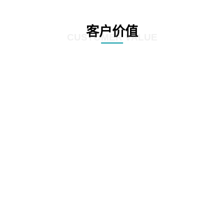
客户价值
CUSTOMER VALUE
01
根据全生命周期管理特点，对案件管理、争议诉讼、知识产权等核心业务流
程，实施闭环管理
02
在支持法务基础数据和法务数据精确、及时记录的基础上，为企业经营决策提
供参考依据
03
加强律师所管理，增加引入、考核评价、监督执行等相关流程，提高法律支撑
专业度
04
加强全方位普法宣传，APP、微信、PC端同步支撑，普法讲座，普法刊物，精