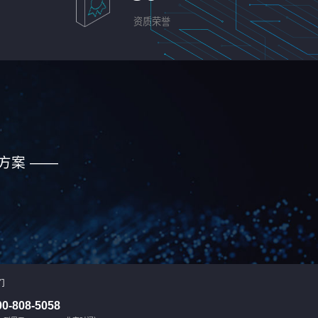
资质荣誉
方案 ——
们
00-808-5058