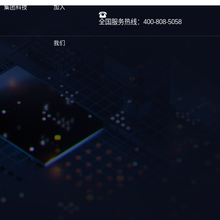
）集团科技
加入
全国服务热线：400-808-5058
我们