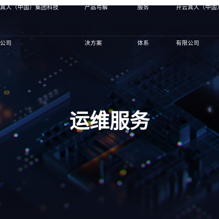
云真人（中国）集团科技
产品与解
服务
开云真人（中国
限公司
决方案
体系
有限公司
运维服务