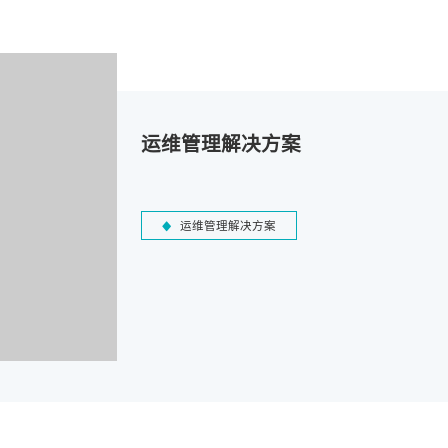
运维管理解决方案
运维管理解决方案