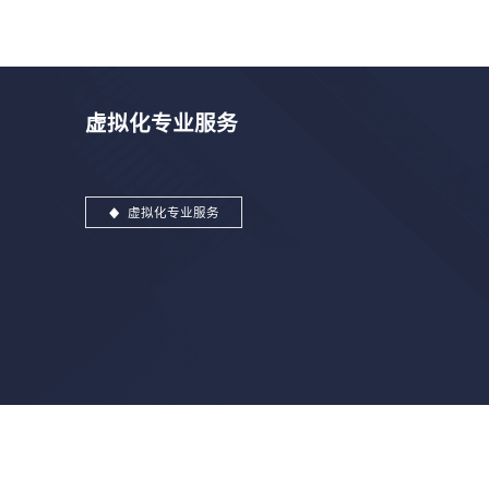
虚拟化专业服务
虚拟化专业服务