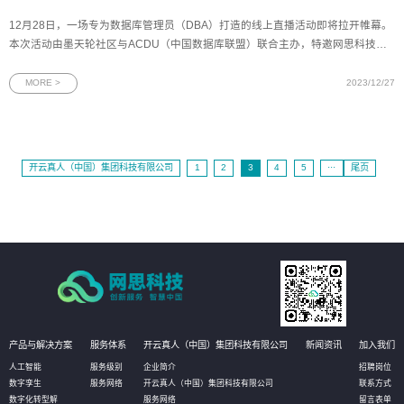
12月28日，一场专为数据库管理员（DBA）打造的线上直播活动即将拉开帷幕。
本次活动由墨天轮社区与ACDU（中国数据库联盟）联合主办，特邀网思科技
DBA总监、Oracle ACE尹海文先生发表主题演讲。在数字化浪潮中，DBA的角色
与职责正经历深刻的变革。本次活动旨在为DBA们提供一个交流与学习的平台，
MORE >
2023/12/27
共同探讨如何应对行业变
开云真人（中国）集团科技有限公司
1
2
3
4
5
···
尾页
产品与解决方案
服务体系
开云真人（中国）集团科技有限公司
新闻资讯
加入我们
人工智能
服务级别
企业简介
招聘岗位
数字孪生
服务网络
开云真人（中国）集团科技有限公司
联系方式
数字化转型解
服务网络
留言表单