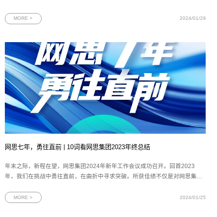
增添了一个耀眼的名字——网思科技DBA总监、Oracle ACE尹海文。凭借原创
文章的深度与广度、在墨天轮社区的高度贡献和专家评委的一致好评，尹海文
MORE >
2024/01/29
先生荣获由墨天轮社区主办的“2
网思七年，勇往直前 | 10词看网思集团2023年终总结
年末之际，新程在望，网思集团2024年新年工作会议成功召开。回首2023
年，我们在挑战中勇往直前，在曲折中寻求突破。所获佳绩不仅是对网思集团
过去一年的肯定，更是为未来的发展积蓄了宝贵的经验和力量。
MORE >
2024/01/25