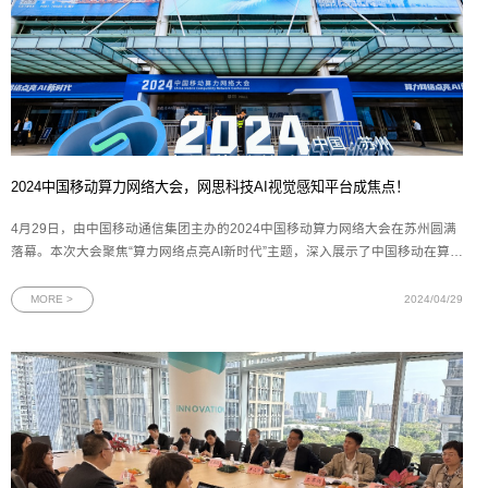
2024中国移动算力网络大会，网思科技AI视觉感知平台成焦点！
4月29日，由中国移动通信集团主办的2024中国移动算力网络大会在苏州圆满
落幕。本次大会聚焦“算力网络点亮AI新时代”主题，深入展示了中国移动在算力
网络领域的宏伟规划与核心实力。作为数字化技术标杆企业之一，网思科技携
其最新研发的AlphaMind® AI视觉感知平台和一系列AI智慧解决方案精彩亮
MORE >
2024/04/29
相。图为2024中国移动算力网络