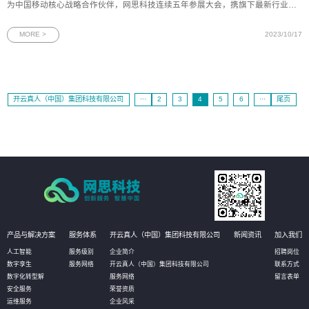
为中国移动核心战略合作伙伴，网思科技连续五年参展大会，携旗下最新行业应
用解决方案精彩亮相，为与会者提供一个近距离体验5G+行业场景应用生态的机
会。图为网思科技展台全景一直以来，网思科技致力于推动各行各业数字化的高
MORE >
2023/10/17
速发展，服务于通信、制
开云真人（中国）集团科技有限公司
···
2
3
4
5
6
···
尾页
产品与解决方案
服务体系
开云真人（中国）集团科技有限公司
新闻资讯
加入我们
人工智能
服务级别
企业简介
招聘岗位
数字孪生
服务网络
开云真人（中国）集团科技有限公司
联系方式
数字化转型解
服务网络
留言表单
安全服务
荣誉资质
运维服务
企业风采