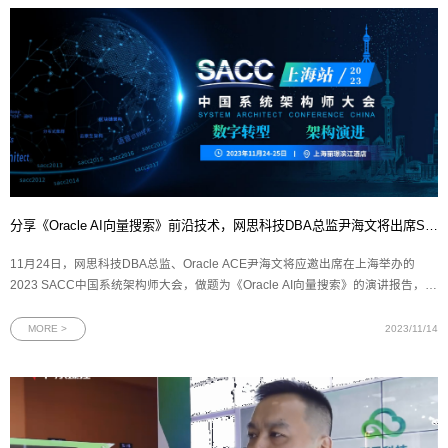
分享《Oracle AI向量搜索》前沿技术，网思科技DBA总监尹海文将出席SACC大会！
11月24日，网思科技DBA总监、Oracle ACE尹海文将应邀出席在上海举办的
2023 SACC中国系统架构师大会，做题为《Oracle AI向量搜索》的演讲报告，并
参与向量数据库技术探索专题圆桌讨论。（一）大会信息：2023 SACC中国系统
架构师大会是由IT168、ChinaUnix和ITPUB联合主办，以“数字转型 架构演进”为
MORE >
2023/11/14
主题的技术盛会。大