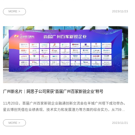
由2023中国5G+工业互联网大会组委会、工业和信息化部主办，中国移动通信
集团有限公司承办。网思科技受邀出席会议，与工信部、湖北省政府、中国移
MORE >
2023/11/23
动、行业企业等领导和专
广州新名片｜网思子公司荣获“首届广州百家新锐企业”称号
11月20日，首届广州百家新锐企业融通创新交流会在羊城广州塔下成功举办。
星云博创凭借在业绩表现、技术实力和发展潜力等方面的综合实力，从759家
参选企业中脱颖而出，荣获“首届广州百家新锐企业”称号。作为网思科技集团
旗下聚焦信息安全赛道的成员企业，星云博创获此殊荣，充分体现了广州政府
MORE >
2023/11/21
对星云博创技术价值与发展潜力