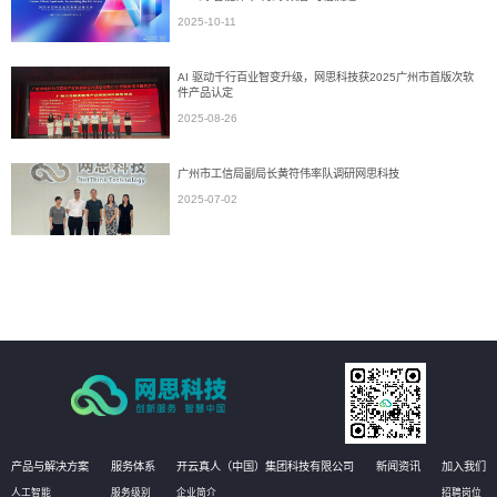
2025-10-11
AI 驱动千行百业智变升级，网思科技获2025广州市首版次软
件产品认定
2025-08-26
广州市工信局副局长黄符伟率队调研网思科技
2025-07-02
产品与解决方案
服务体系
开云真人（中国）集团科技有限公司
新闻资讯
加入我们
人工智能
服务级别
企业简介
招聘岗位