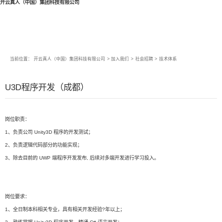
开云真人（中国）集团科技有限公司
当前位置：
开云真人（中国）集团科技有限公司
>
加入我们
>
社会招聘
>
技术体系
U3D程序开发（成都）
岗位职责：
1、负责公司 Unity3D 程序的开发测试；
2、负责逻辑代码部分的功能实现；
3、除去目前的 UWP 端程序开发发布, 后续对多端开发进行学习投入。
岗位要求：
1、全日制本科相关专业，具有相关开发经验?年以上；