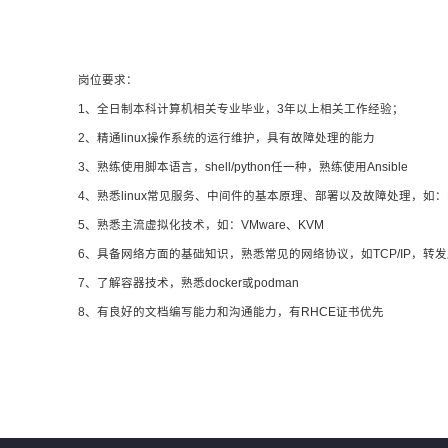
岗位要求：
1、全日制本科计算机相关专业毕业，3年以上相关工作经验；
2、精通linux操作系统的运行维护，具有故障处理的能力
3、熟练使用脚本语言，shell/python任一种，熟练使用Ansible
4、熟悉linux常见服务、中间件的基本原理、部署以及故障处理，如：Mysql、
5、熟悉主流虚拟化技术，如：VMware、KVM
6、具备网络方面的基础知识，熟悉常见的网络协议，如TCP/IP，转
7、了解容器技术，熟悉docker或podman
8、有良好的文档编写能力和沟通能力，有RHCE证书优先