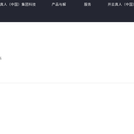
云真人（中国）集团科技
产品与解
服务
开云真人（中国
限公司
决方案
体系
有限公司
系