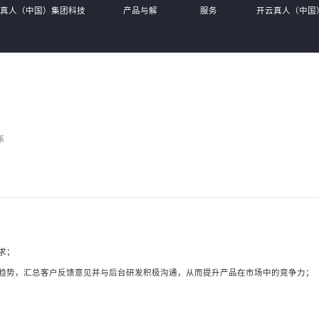
云真人（中国）集团科技
产品与解
服务
开云真人（中国
限公司
决方案
体系
有限公司
系
求；
趋势，汇总客户反馈意见并与后台研发积极沟通，从而提升产品在市场中的竞争力；