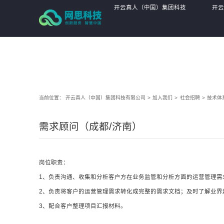
开云真人（中国）集团科技有限公司
开云真人（中国）集团科技
开
有限公司
有
当前位置：
开云真人（中国）集团科技有限公司
>
加入我们
>
社会招聘
>
技术体
需求顾问（成都/济南）
岗位职责：
1、负责沟通、收集和分析客户方在业务监管和分析方面的运营管理需
2、负责将客户的运营管理需求转化成完整的需求文档；及时了解业界
3、配合客户整理项目汇报材料。