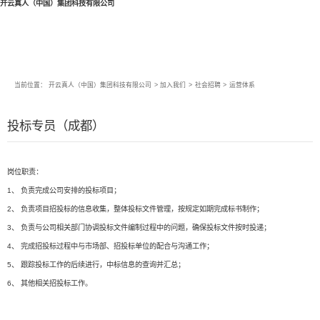
开云真人（中国）集团科技有限公司
当前位置：
开云真人（中国）集团科技有限公司
>
加入我们
>
社会招聘
>
运营体系
投标专员（成都）
岗位职责：
1、 负责完成公司安排的投标项目；
2、 负责项目招投标的信息收集，整体投标文件管理，按规定如期完成标书制作；
3、 负责与公司相关部门协调投标文件编制过程中的问题，确保投标文件按时投递；
4、 完成招投标过程中与市场部、招投标单位的配合与沟通工作；
5、 跟踪投标工作的后续进行，中标信息的查询并汇总；
6、 其他相关招投标工作。