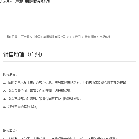
开云真人（中国）集团科技有限公司
当前位置：
开云真人（中国）集团科技有限公司
>
加入我们
>
社会招聘
>
市场体系
销售助理（广州）
岗位职责：
1、协助销售人员收集汇总客户信息，随时掌握市场动向，为销售决策提供合理有效的建议；
2、负责销售合同、营销文件的整理、归档和保管；
3、负责市场部内外沟通、销售合同签订及回款跟进处理；
4、领导交办的其他事项；
岗位要求：