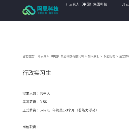
开云真人（中国）集团科技有限公司
开云真人（中国）集团科技
开
有限公司
有
当前位置：
开云真人（中国）集团科技有限公司
>
加入我们
>
校园招聘
>
运营体
行政实习生
需求人数：若干人
实习薪资：3-5K
正式薪资：5k-7K，年终奖1-3个月（看能力浮动）
岗位职责：