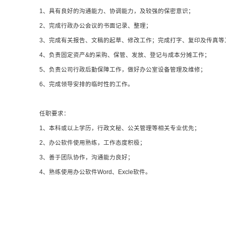
1、具有良好的沟通能力、协调能力，及较强的保密意识；
2、完成行政办公会议的书面记录、整理；
3、完成有关报告、文稿的起草、修改工作；完成打字、复印及传真
4、负责固定资产&的采购、保管、发放、登记与成本分摊工作；
5、负责公司行政后勤保障工作，做好办公室设备管理及维修；
6、完成领导安排的临时性的工作。
任职要求：
1、本科或以上学历，行政文秘、公关管理等相关专业优先；
2、办公软件使用熟练，工作态度积极；
3、善于团队协作，沟通能力良好；
4、熟练使用办公软件Word、Excle软件。