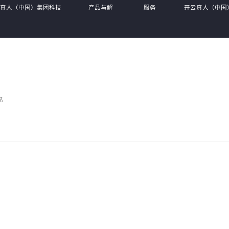
云真人（中国）集团科技
产品与解
服务
开云真人（中国
限公司
决方案
体系
有限公司
系